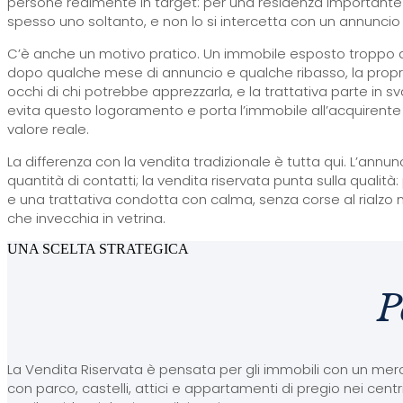
persone realmente in target: per una residenza importante
spesso uno soltanto, e non lo si intercetta con un annuncio sp
C’è anche un motivo pratico. Un immobile esposto troppo a
dopo qualche mese di annuncio e qualche ribasso, la propr
occhi di chi potrebbe apprezzarla, e la trattativa parte in s
evita questo logoramento e porta l’immobile all’acquirente 
valore reale.
La differenza con la vendita tradizionale è tutta qui. L’annu
quantità di contatti; la vendita riservata punta sulla qualità:
e una trattativa condotta con calma, senza corse al rialzo 
che invecchia in vetrina.
UNA SCELTA STRATEGICA
P
La Vendita Riservata è pensata per gli immobili con un mercat
con parco, castelli, attici e appartamenti di pregio nei centri