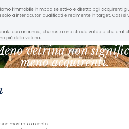
mo l’immobile in modo selettivo e diretto agli acquirenti gius
 solo a interlocutori qualificati e realmente in target. Così s
zionale con annuncio, che resta una strada valida e che prati
o più della vetrina.
eno vetrina non signifi
meno acquirenti.
a
i uno mostrato a cento