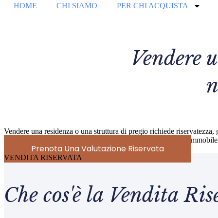
HOME
CHI SIAMO
PER CHI ACQUISTA
Vendere un
n
Vendere una residenza o una struttura di pregio richiede riservatezza, gl
Gestiamo la vendita in modalità riservata: proponiamo il tuo immobile off
Prenota Una Valutazione Riservata
VENDITA RISERVATA
Che cos'è la Vendita Ris