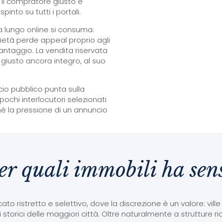
 il compratore giusto è
into su tutti i portali.
 lungo online si consuma:
ietà perde appeal proprio agli
vantaggio. La vendita riservata
giusto ancora integro, al suo
ncio pubblico punta sulla
 pochi interlocutori selezionati
né la pressione di un annuncio
er quali immobili ha sen
o ristretto e selettivo, dove la discrezione è un valore: vill
 storici delle maggiori città. Oltre naturalmente a strutture ric