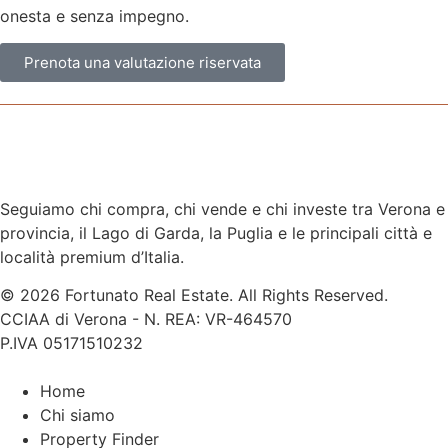
onesta e senza impegno.
Prenota una valutazione riservata
→ Chi siamo e perché il nostro background fa la differenza
→ Cerchi invece un immobile da acquistare: Property
finding
Seguiamo chi compra, chi vende e chi investe tra Verona e
provincia, il Lago di Garda, la Puglia e le principali città e
località premium d’Italia.
© 2026 Fortunato Real Estate. All Rights Reserved.
CCIAA di Verona - N. REA: VR-464570
P.IVA 05171510232
Home
Chi siamo
Property Finder