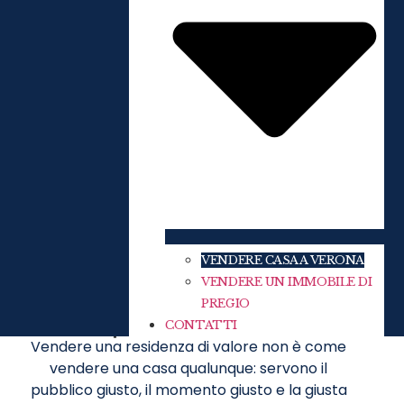
VENDERE CASA A VERONA
VENDERE UN IMMOBILE DI
Vendere un immobile di pregio a
PREGIO
Verona e provincia
CONTATTI
Vendere una residenza di valore non è come
vendere una casa qualunque: servono il
pubblico giusto, il momento giusto e la giusta