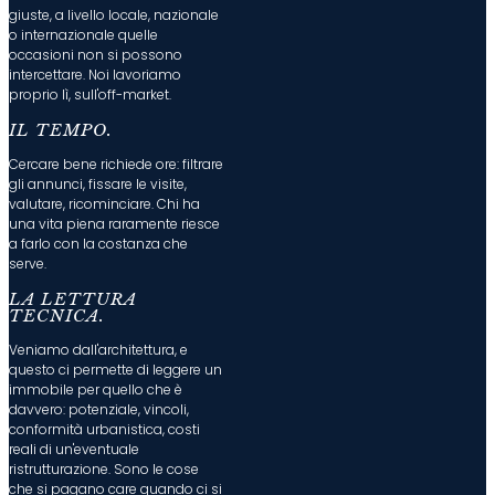
giuste, a livello locale, nazionale
o internazionale quelle
occasioni non si possono
intercettare. Noi lavoriamo
proprio lì, sull'off-market.
IL TEMPO.
Cercare bene richiede ore: filtrare
gli annunci, fissare le visite,
valutare, ricominciare. Chi ha
una vita piena raramente riesce
a farlo con la costanza che
serve.
LA LETTURA
TECNICA.
Veniamo dall'architettura, e
questo ci permette di leggere un
immobile per quello che è
davvero: potenziale, vincoli,
conformità urbanistica, costi
reali di un'eventuale
ristrutturazione. Sono le cose
che si pagano care quando ci si