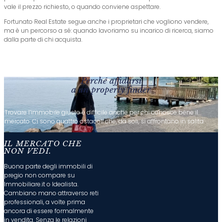
vale il prezzo richiesto, o quando conviene aspettare.
Fortunato Real Estate segue anche i proprietari che vogliono vendere,
ma è un percorso a sé: quando lavoriamo su incarico di ricerca, siamo
dalla parte di chi acquista.
Perché affidarsi
a un property finder
Trovare l’immobile giusto è difficile anche per chi conosce bene il
mercato. Ci sono quattro ostacoli che, da soli, si affrontano in salita.
IL MERCATO CHE
NON VEDI.
Buona parte degli immobili di
pregio non compare su
Immobiliare.it o Idealista.
Cambiano mano attraverso reti
professionali, a volte prima
ancora di essere formalmente
in vendita. Senza le relazioni