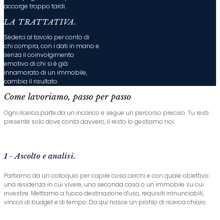
accorge troppo tardi.
LA TRATTATIVA.
Sederci al tavolo per conto di
chi compra, con i dati in mano e
senza il coinvolgimento
emotivo di chi si è già
innamorato di un immobile,
cambia il risultato.
Come lavoriamo, passo per passo
Ogni ricerca parte da un incarico e segue un percorso preciso. Tu resti
presente solo dove conta davvero, il resto lo gestiamo noi.
1 - Ascolto e analisi.
Partiamo da un colloquio per capire cosa cerchi e con quale obiettivo:
una residenza in cui vivere, una seconda casa o un immobile su cui
investire. Mettiamo a fuoco destinazione d'uso, requisiti irrinunciabili,
vincoli di budget e di tempo. Da qui nasce un profilo di ricerca chiaro.