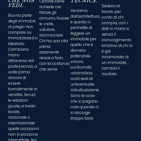
CHE NON
TECNICA.
Cercare bene
VEDI.
Sederci al
richiede ore:
Veniamo
tavolo per
filtrare gli
Buona parte
dall'architettura,
conto di chi
annunci, fissare
degli immobili
e questo ci
compra, con i
le visite,
di pregio non
permette di
dati in mano e
valutare,
compare su
leggere un
senza il
ricominciare.
Immobiliare.it o
immobile per
coinvolgimento
Chi ha una vita
Idealista.
quello che è
emotivo di chi si
piena
Cambiano
davvero:
è già
raramente
mano
potenziale,
innamorato di
riesce a farlo
attraverso reti
vincoli,
un immobile,
con la costanza
professionali, a
conformità
cambia il
che serve.
volte prima
urbanistica,
risultato.
ancora di
costi reali di
essere
un'eventuale
formalmente in
ristrutturazione.
vendita. Senza
Sono le cose
le relazioni
che si pagano
giuste, a livello
care quando ci
locale,
si accorge
nazionale o
troppo tardi.
internazionale
quelle occasioni
non si possono
intercettare. Noi