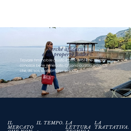
Perché affidarsi
a un property finder
Trovare l’immobile giusto è difficile anche per chi
conosce bene il mercato. Ci sono quattro ostacoli
che, da soli, si affrontano in salita.
IL
IL TEMPO.
LA
LA
MERCATO
LETTURA
TRATTATIVA.