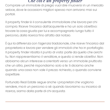
Che cos'è un property finder
Comprare un immobile di pregio vuol dire muoversi in un mercato
veloce, dove le occasioni migliori spesso non arrivano mai sui
portali.
Il property finder è il consulente immobiliare che lavora per chi
compra. Riceve l’incarico dall’acquirente e ha un solo obiettivo:
trovare la casa giusta per lui e accompagnarlo lungo tutto il
percorso, dalla ricerca fino all’atto dal notaio.
È qui la differenza con l’agenzia tradizionale, che riceve l’incarico dal
proprietario e lavora per vendere gli immobili che ha in portafoglio.
Il property finder ribalta il punto di vista: parte da quello che cerchi
tu.
Non rappresentiamo il venditore, e questo ci rende obiettivi. Non
abbiamo alcun interesse a orientarti verso un immobile piuttosto
che un altro, perché rispondiamo solo a te: ti diciamo anche
quando una casa non vale il prezzo richiesto, o quando conviene
aspettare.
Fortunato Real Estate segue anche i proprietari che vogliono
vendere, ma è un percorso a sé: quando lavoriamo su incarico di
ricerca, siamo dalla parte di chi acquista.